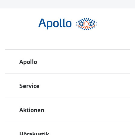
Apollo
Über uns
Service
Engagement
Bestellstatus
Energiepolitik
Aktionen
FAQ
Presse
2 für 1
Terminvereinbarung
Job & Karriere
Hörakustik