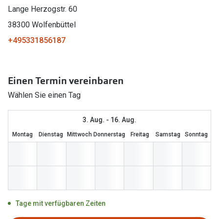
Lange Herzogstr. 60
Marken
Sonnenbri
38300 Wolfenbüttel
Ray-Ban
Marken
+495331856187
DbyD
Ray-Ban
Prada
Prada
Einen Termin vereinbaren
Seen
Ralph Lau
Wählen Sie einen Tag
Miu Miu
Unofficial
3. Aug. - 16. Aug.
alle Marken
Oakley
Montag
Dienstag
Mittwoch
Donnerstag
Freitag
Samstag
Sonntag
Miu Miu
Ratgeber
Gleitsicht Ratgeber
alle Mark
Brillenpass richtig lesen
Trends
Tage mit verfügbaren Zeiten
Alle Brillen Ratgeber
Ray-Ban 