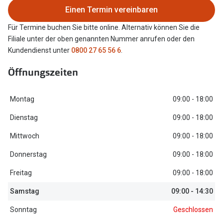
Einen Termin vereinbaren
Oakley Me
Angebote
Für Termine buchen Sie bitte online. Alternativ können Sie die
Brillen 2 für 1
Sonnenbri
Filiale unter der oben genannten Nummer anrufen oder den
20% auf selbsttönende Gläser
Randlose 
Kundendienst unter
0800 27 65 56 6
.
Back to School: 50% auf die zweite Kinderbrille
Fahrradbri
Öffnungszeiten
Farbe des
Trends
Montag
09:00 - 18:00
Zubehör
Nuance Audio Brille
Dienstag
09:00 - 18:00
Brillenbüg
Ray-Ban Meta
Mittwoch
09:00 - 18:00
Brillenetui
Donnerstag
09:00 - 18:00
Oakley Meta
Brillenket
Freitag
09:00 - 18:00
Brillentrends 2026
Samstag
09:00 - 14:30
Ratgeber
Gläser
UV-Schutz
Sonntag
Geschlossen
Glaspakete