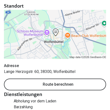
Polarisier
Standort
Glasveredelungen
Sonnenbri
Brillenglas Typen
Alle Sonne
Transitions Gläser
Angebote
Blaulichtfilter
Brillen 2 f
Stellest®-Brillengläser
Zubehör
Brillenbügel
Adresse
Lange Herzogstr. 60, 38300, Wolfenbüttel
Brillenetuis
Route berechnen
Brillenkettchen
Dienstleistungen
Abholung vor dem Laden
Barzahlung